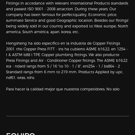
Fittings in accedance with relevant international Products standards
and passed ISO 9001 - 2008 attaction. During these years, Our
company has been famous for perfectquality, Economic price,
summate Service and good Geographic location, Besides our fittings'
being widely sold in our country and exported to West europe, North
america, South américa, apan, korea, etc.
Hengsheng ha sido específico en la industria de Copper Fittings
2001. the Copper Press FITT - ins ha cubierto ASME b16.22, en 1254 -
I & ASTM b88 l TPE Copper plumbing fittings. We also producte
Press Fittings and Air - Conditioner Copper fittings. The ASME b16.22
sta - ndard rangs from 5 / 16 "to 10 - 1 / 8", eni254 - 1 / bs864 - 2
Standard rangs from 6 mm to 219 mm. Products Applied by upc,
nsf61, wras, rohs.
Para hacer la calidad mejor que nuestros competidores. No solo