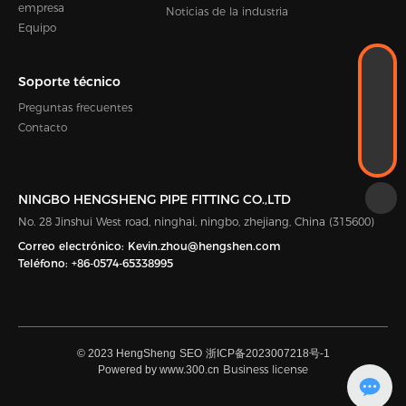
empresa
Noticias de la industria
Equipo
WhatsApp
Soporte técnico
+86-18989338889
CORREO ELECTRÓNICO
Preguntas frecuentes
Kevin.zhou@hengshen.com
Contacto
TELÉFONO
+86-0574-65338995
NINGBO HENGSHENG PIPE FITTING CO.,LTD
No. 28 Jinshui West road, ninghai, ningbo, zhejiang, China (315600)
Correo electrónico:
Kevin.zhou@hengshen.com
Teléfono:
+86-0574-65338995
© 2023 HengSheng
SEO
浙ICP备2023007218号-1
Business license
Powered by www.300.cn