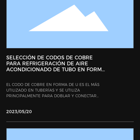
ACCESORIOS DE TUBERÍA DE COBRE ROJO EN
CHINA?
SELECCIÓN DE CODOS DE COBRE
PARA REFRIGERACIÓN DE AIRE
ACONDICIONADO DE TUBO EN FORMA
DE U DE COBRE ROJO
EL CODO DE COBRE EN FORMA DE U ES EL MÁS
UTILIZADO EN TUBERÍAS Y SE UTILIZA
PRINCIPALMENTE PARA DOBLAR Y CONECTAR
TUBERÍAS. ES EL MÁS COMÚN EN LOS SISTEMAS DE
TUBERÍAS DE REFRIGERACIÓN, INCLUYENDO
2023/05/20
VARIOS PRODUCTOS DE REFRIGERACIÓN COMO
AIRE ACONDICIONADO, REFRIGERADORES Y
ALMACENES FRIGORÍFICOS. DEBIDO A QUE LA
TUBERÍA ES UN CANAL DE TRANSMISIÓN
IMPORTANTE PARA TRANSPORTAR