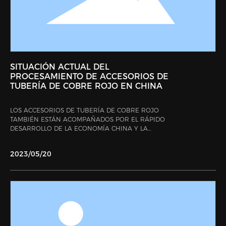
SITUACIÓN ACTUAL DEL
PROCESAMIENTO DE ACCESORIOS DE
TUBERÍA DE COBRE ROJO EN CHINA
LOS ACCESORIOS DE TUBERÍA DE COBRE ROJO
TAMBIÉN ESTÁN ACOMPAÑADOS POR EL RÁPIDO
DESARROLLO DE LA ECONOMÍA CHINA Y LA
INNOVACIÓN CONTINUA DE LA CIENCIA Y LA
TECNOLOGÍA. DEBIDO A SU RESISTENCIA
2023/05/20
ADECUADA, EXCELENTES PROPIEDADES DE
SOLDADURA, FÁCIL MOLDEO Y PROCESAMIENTO Y
BUENA RESISTENCIA A LA CORROSIÓN, SON
AMPLIAMENTE UTILIZADOS EN AIRE
ACONDICIONADO, REFRIGERACIÓN DE
REFRIGERADORES, CONSTRUCCIÓN NAVAL, VÍAS
NAVEGABLES Y PETROQUÍMICA. ¿¿ CUÁL ES LA
SITUACIÓN ACTUAL DEL PROCESAMIENTO DE