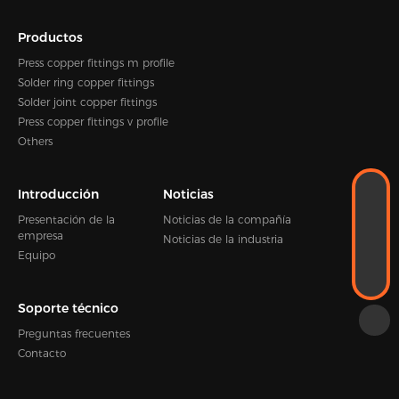
Productos
Press copper fittings m profile
Solder ring copper fittings
Solder joint copper fittings
Press copper fittings v profile
Others
Introducción
Noticias
WhatsApp
+86-18989338889
Presentación de la
Noticias de la compañía
CORREO ELECTRÓNICO
empresa
Noticias de la industria
Kevin.zhou@hengshen.com
Equipo
TELÉFONO
+86-0574-65338995
Soporte técnico
Preguntas frecuentes
Contacto