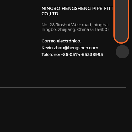
WhatsApp
NINGBO HENGSHENG PIPE FITTING
+86-18989338889
CO.,LTD
CORREO ELECTRÓNICO
Kevin.zhou@hengshen.com
No. 28 Jinshui West road, ninghai,
TELÉFONO
ningbo, zhejiang, China (315600)
+86-0574-65338995
Correo electrónico:
Kevin.zhou@hengshen.com
Teléfono:
+86-0574-65338995