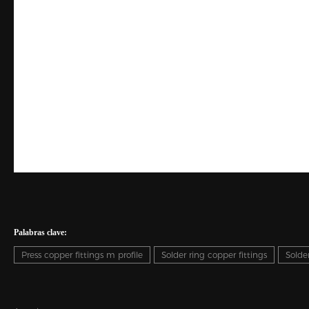
Palabras clave:
Press copper fittings m profile
Solder ring copper fittings
Solder