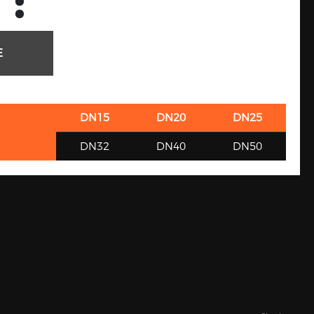
 :
E
DN15
DN20
DN25
DN32
DN40
DN50