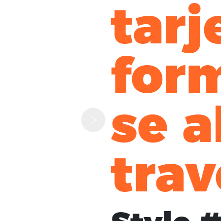
tarj
for
se a
trav