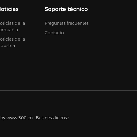
oticias
Soporte técnico
oticias de la
Preguntas frecuentes
ompañía
Contacto
oticias de la
ndustria
 by www.300.cn
Business license