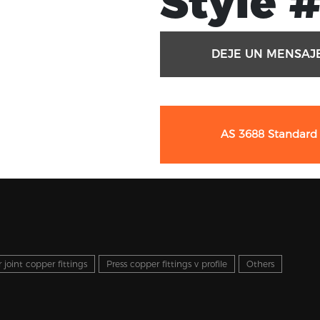
Style #
DEJE UN MENSAJ
AS 3688 Standard
 joint copper fittings
Press copper fittings v profile
Others