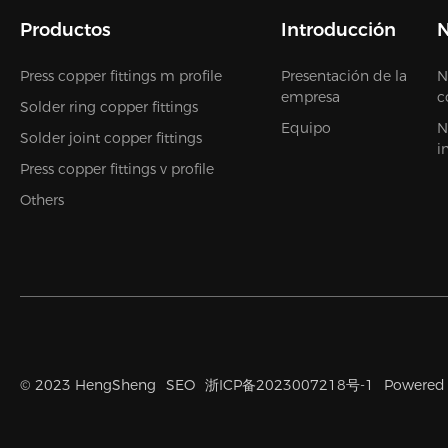
Productos
Introducción
N
Press copper fittings m profile
Presentación de la
N
empresa
c
Solder ring copper fittings
Equipo
N
Solder joint copper fittings
i
Press copper fittings v profile
Others
© 2023 HengSheng
SEO
浙ICP备2023007218号-1
Powered