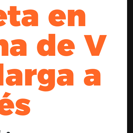
eta en
ma de V
larga a
és