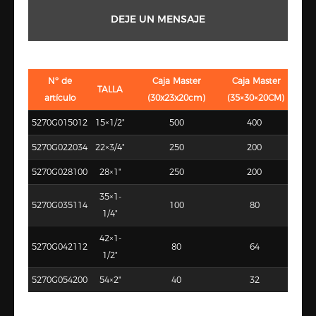
DEJE UN MENSAJE
Nº de
Caja Master
Caja Master
TALLA
artículo
(30x23x20cm)
(35×30×20CM)
5270G015012
15×1/2"
500
400
5270G022034
22×3/4"
250
200
5270G028100
28×1"
250
200
35×1-
5270G035114
100
80
1/4"
42×1-
5270G042112
80
64
1/2"
5270G054200
54×2"
40
32