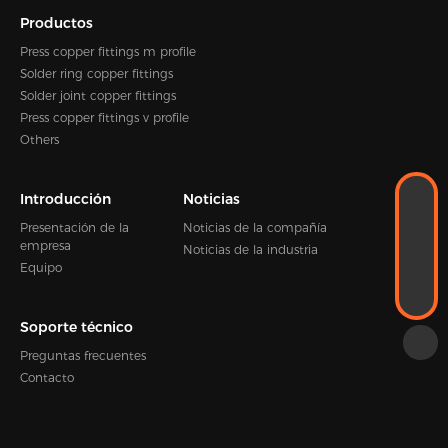
Productos
Press copper fittings m profile
Solder ring copper fittings
Solder joint copper fittings
Press copper fittings v profile
Others
Introducción
Noticias
WhatsApp
+86-18989338889
Presentación de la
Noticias de la compañía
CORREO ELECTRÓNICO
empresa
Noticias de la industria
Kevin.zhou@hengshen.com
Equipo
TELÉFONO
+86-0574-65338995
Soporte técnico
Preguntas frecuentes
Contacto