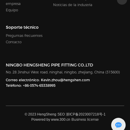
empresa
Noticias de la industria
Equipo
Soporte técnico
Preguntas frecuentes
Contacto
NINGBO HENGSHENG PIPE FITTING CO.,LTD
No. 28 Jinshui West road, ninghai, ningbo, zhejiang, China (315600)
Correo electrónico:
Kevin.zhou@hengshen.com
Teléfono:
+86-0574-65338995
© 2023 HengSheng
SEO
浙ICP备2023007218号-1
Business license
Powered by www.300.cn