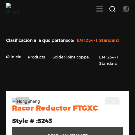
Clasificación a la que pertenece:
EN1254-1 Standard
Inicio
Products
Solder joint copper
EN1254-1
fittings
Standard
Racor Reductor FTGXC
Style # :
5243