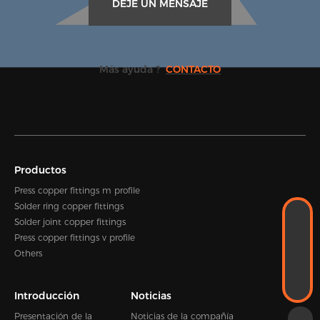
DEJE UN MENSAJE
Más ayuda ?
CONTACTO
Productos
Press copper fittings m profile
Solder ring copper fittings
WhatsApp
Solder joint copper fittings
+86-18989338889
Press copper fittings v profile
CORREO ELECTRÓNICO
Others
Kevin.zhou@hengshen.com
TELÉFONO
+86-0574-65338995
Introducción
Noticias
Presentación de la
Noticias de la compañía