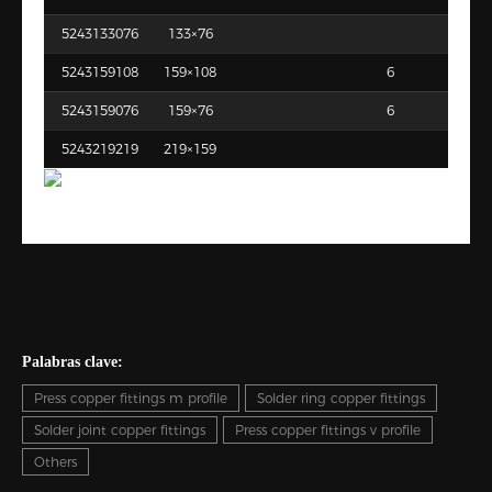
5243133076
133×76
5243159108
159×108
6
5243159076
159×76
6
5243219219
219×159
Palabras clave:
Press copper fittings m profile
Solder ring copper fittings
Solder joint copper fittings
Press copper fittings v profile
Others