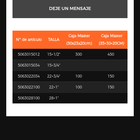
DEJE UN MENSAJE
Caja Master
Caja Master
Nº de artículo
TALLA
(30x23x20cm)
(35×30×20CM)
5063015012
15×1/2"
300
450
5063015034
15×3/4"
5063022034
22×3/4"
100
150
5063022100
22×1"
100
150
5063028100
28×1"