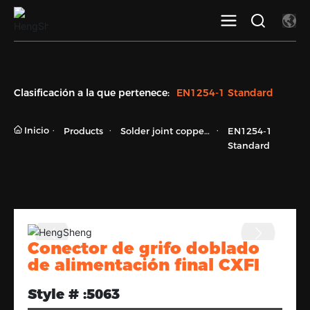
Clasificación a la que pertenece:
EN1254-1 Standard
Inicio
Products
Solder joint copper
EN1254-1
fittings
Standard
Conector de grifo doblado
de alimentación final CXFI
Style # :
5063