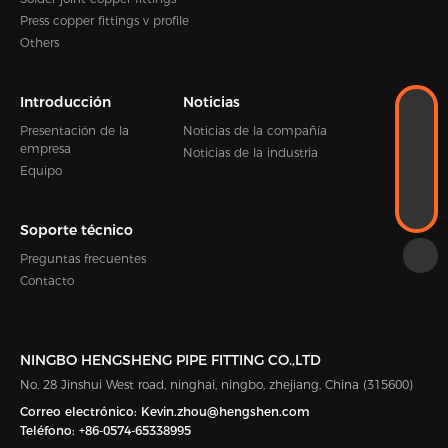
Press copper fittings v profile
Others
Introducción
Noticias
WhatsApp
Presentación de la
Noticias de la compañía
+86-18989338889
CORREO ELECTRÓNICO
empresa
Noticias de la industria
Kevin.zhou@hengshen.com
Equipo
TELÉFONO
+86-0574-65338995
Soporte técnico
Preguntas frecuentes
Contacto
NINGBO HENGSHENG PIPE FITTING CO.,LTD
No. 28 Jinshui West road, ninghai, ningbo, zhejiang, China (315600)
Correo electrónico:
Kevin.zhou@hengshen.com
Teléfono:
+86-0574-65338995