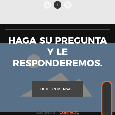
<
1
>
HAGA SU PREGUNTA
Y LE
RESPONDEREMOS.
WhatsApp
DEJE UN MENSAJE
+86-18989338889
CORREO ELECTRÓNICO
Kevin.zhou@hengshen.com
TELÉFONO
+86-0574-65338995
Más ayuda ?
CONTACTO