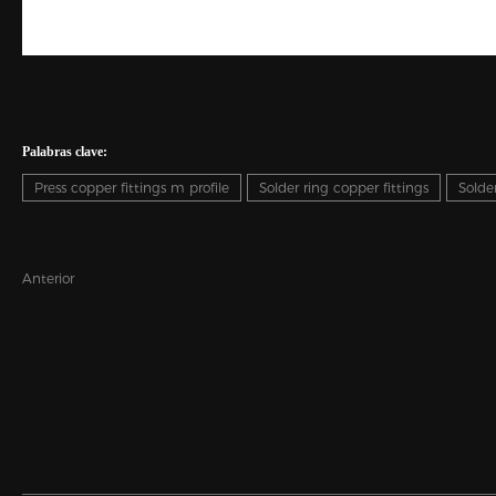
Palabras clave:
Press copper fittings m profile
Solder ring copper fittings
Solder
Anterior