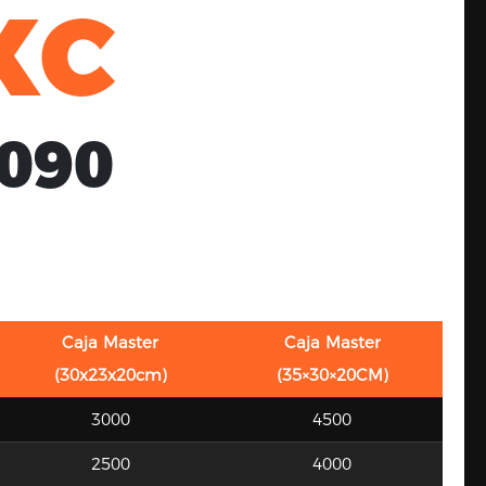
XC
090
Caja Master
Caja Master
(30x23x20cm)
(35×30×20CM)
3000
4500
2500
4000