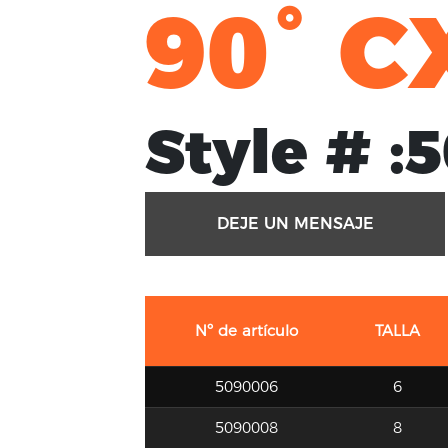
90° C
Style # :
5
DEJE UN MENSAJE
Nº de artículo
TALLA
5090006
6
5090008
8