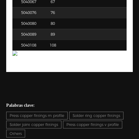
5040067
67
5040076
76
5040080
80
5040089
89
5040108
108
Palabras clave:
Press copper fittings m profile
Solder ring copper fittings
Solder joint copper fittings
Press copper fittings v profile
Others