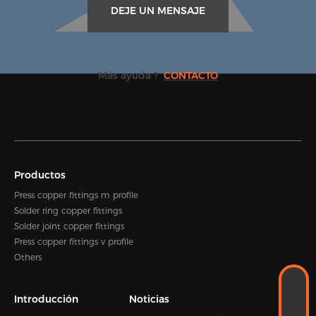
DEJE UN MENSAJE
Más ayuda ?
CONTACTO
Productos
Press copper fittings m profile
Solder ring copper fittings
Solder joint copper fittings
Press copper fittings v profile
Others
WhatsApp
Introducción
Noticias
+86-18989338889
CORREO ELECTRÓNICO