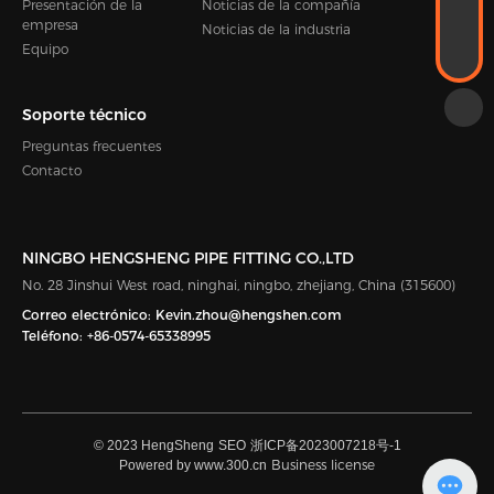
Presentación de la
Noticias de la compañía
Kevin.zhou@hengshen.com
empresa
TELÉFONO
Noticias de la industria
Equipo
+86-0574-65338995
Soporte técnico
Preguntas frecuentes
Contacto
NINGBO HENGSHENG PIPE FITTING CO.,LTD
No. 28 Jinshui West road, ninghai, ningbo, zhejiang, China (315600)
Correo electrónico:
Kevin.zhou@hengshen.com
Teléfono:
+86-0574-65338995
© 2023 HengSheng
SEO
浙ICP备2023007218号-1
Business license
Powered by www.300.cn