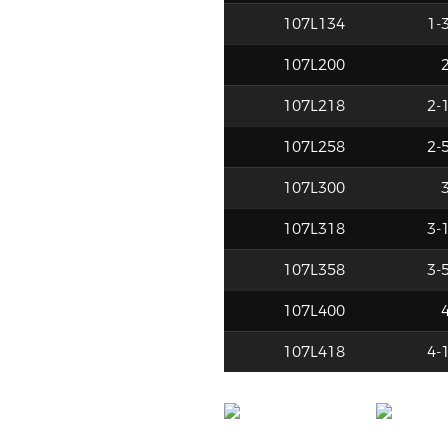
107L134
1-3
107L200
2
107L218
2-1
107L258
2-5
107L300
3
107L318
3-1
107L358
3-5
107L400
4
107L418
4-1