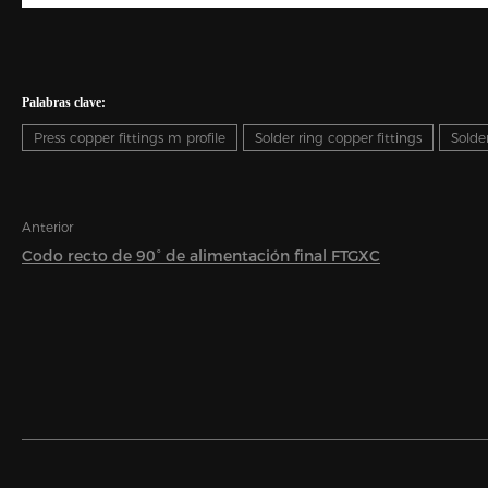
Palabras clave:
Press copper fittings m profile
Solder ring copper fittings
Solder
Anterior
Codo recto de 90° de alimentación final FTGXC