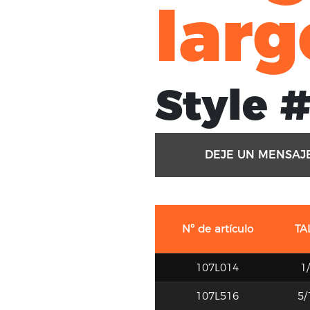
lar
Style #
DEJE UN MENSAJ
Nº de artículo
TA
107L014
1/
107L516
5/