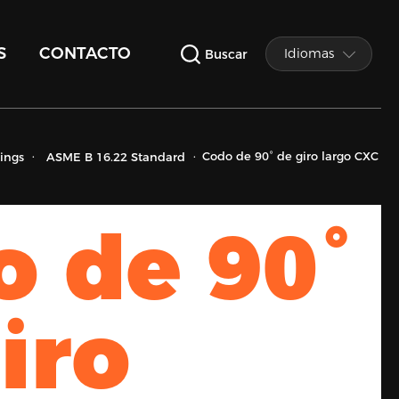
S
CONTACTO
Idiomas
Buscar
Codo de 90° de giro largo CXC
tings
ASME B 16.22 Standard
o de 90°
iro