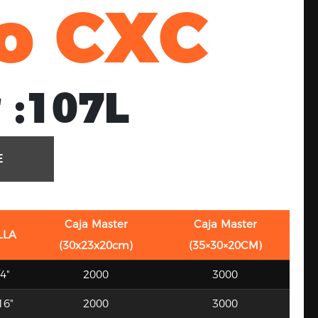
go CXC
 :
107L
E
Caja Master
Caja Master
LLA
(30x23x20cm)
(35×30×20CM)
4"
2000
3000
16"
2000
3000