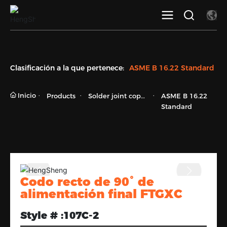
Clasificación a la que pertenece:
ASME B 16.22 Standard
Inicio
Products
Solder joint copp
ASME B 16.22
er fittings
Standard
Codo recto de 90° de
alimentación final FTGXC
Style # :
107C-2