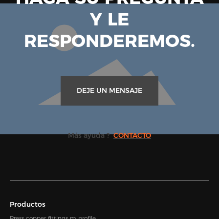
Y LE
RESPONDEREMOS.
DEJE UN MENSAJE
Más ayuda ?
CONTACTO
Productos
Press copper fittings m profile