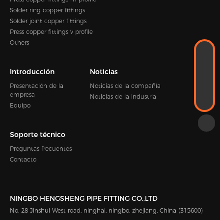
Solder ring copper fittings
Solder joint copper fittings
Press copper fittings v profile
Others
WhatsApp
+86-18989338889
CORREO ELECTRÓNICO
Introducción
Noticias
Kevin.zhou@hengshen.com
Presentación de la
Noticias de la compañía
TELÉFONO
empresa
Noticias de la industria
+86-0574-65338995
Equipo
Soporte técnico
Preguntas frecuentes
Contacto
NINGBO HENGSHENG PIPE FITTING CO.,LTD
No. 28 Jinshui West road, ninghai, ningbo, zhejiang, China (315600)