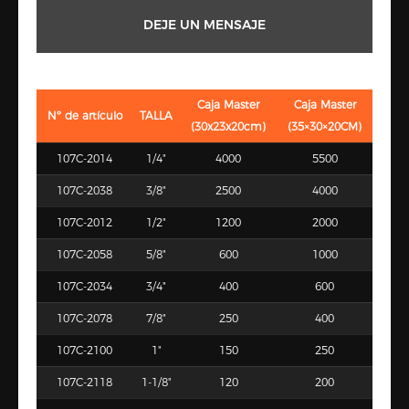
DEJE UN MENSAJE
Caja Master
Caja Master
Nº de artículo
TALLA
(30x23x20cm)
(35×30×20CM)
107C-2014
1/4"
4000
5500
107C-2038
3/8"
2500
4000
107C-2012
1/2"
1200
2000
107C-2058
5/8"
600
1000
107C-2034
3/4"
400
600
107C-2078
7/8"
250
400
107C-2100
1"
150
250
107C-2118
1-1/8"
120
200